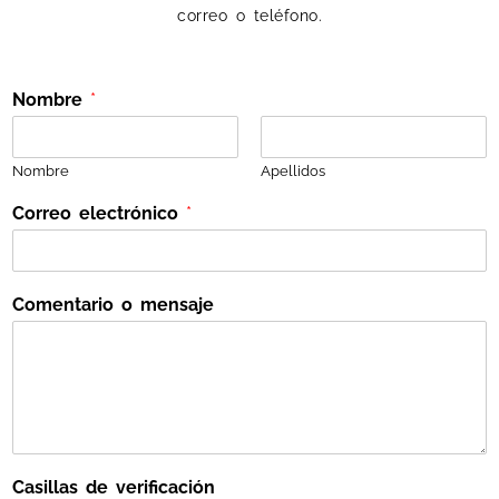
correo o teléfono.
Nombre
*
Nombre
Apellidos
Correo electrónico
*
C
Comentario o mensaje
o
r
r
e
o
C
o
r
Casillas de verificación
r