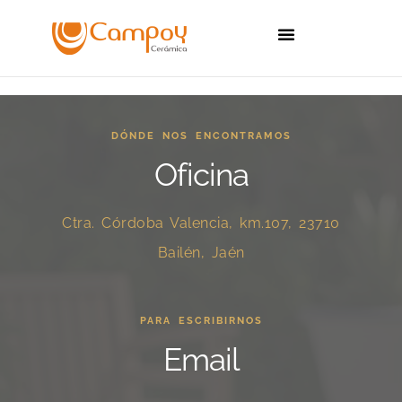
Sobre Nosotros
Catálogos de Cerámica
Celosías de Barro
DÓNDE NOS ENCONTRAMOS
Oficina
Ctra. Córdoba Valencia, km.107, 23710
Bailén, Jaén
PARA ESCRIBIRNOS
Email