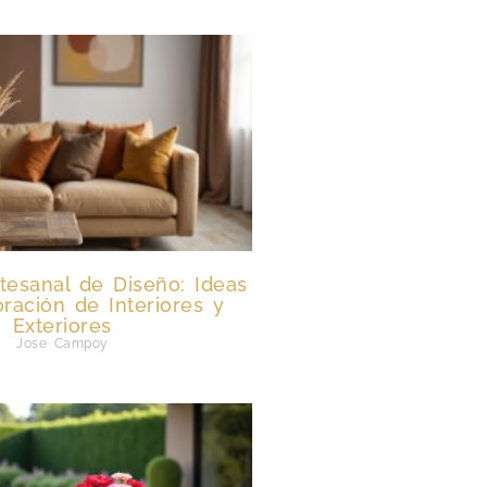
tesanal de Diseño: Ideas
ración de Interiores y
Exteriores
Jose Campoy