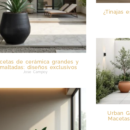
¿Tinajas 
cetas de cerámica grandes y
maltadas: diseños exclusivos
Jose Campoy
Urban G
Macetas