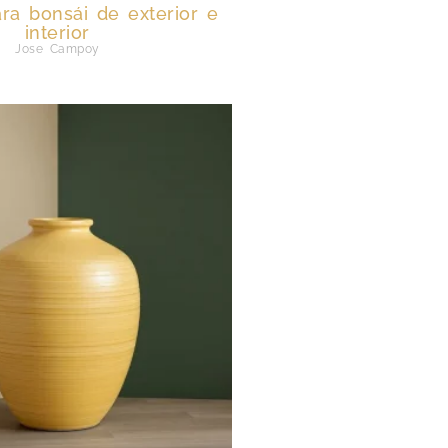
ra bonsái de exterior e
interior
Jose Campoy