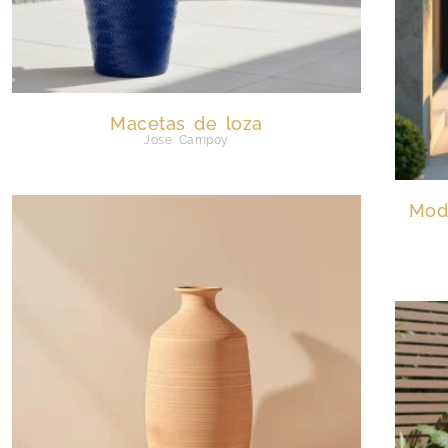
Macetas de loza
Jose Campoy
Mode