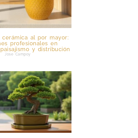
 cerámica al por mayor:
nes profesionales en
paisajismo y distribución
Jose Campoy