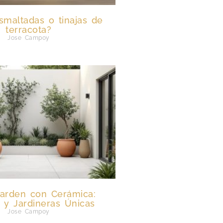
esmaltadas o tinajas de
terracota?
Jose Campoy
arden con Cerámica:
 y Jardineras Únicas
Jose Campoy