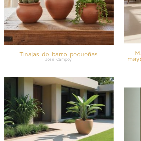
M
Tinajas de barro pequeñas
mayo
Jose Campoy