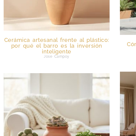
Cerámica artesanal frente al plástico:
Có
por qué el barro es la inversión
inteligente
Jose Campoy