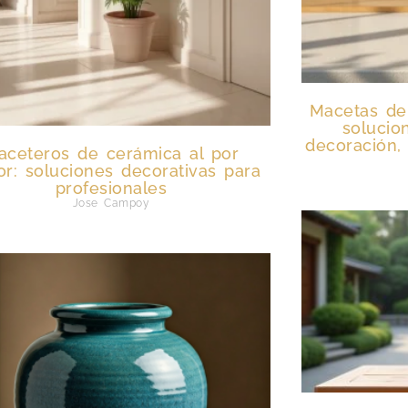
Macetas de
solucio
decoración, 
aceteros de cerámica al por
r: soluciones decorativas para
profesionales
Jose Campoy