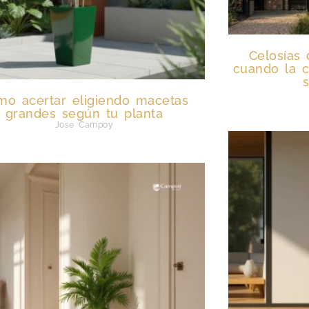
Celosías 
cuando la c
mo acertar eligiendo macetas
grandes según tu planta
Jose Campoy