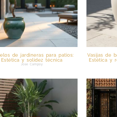
los de jardineras para patios:
Vasijas de b
Estética y solidez técnica
Estética y r
Jose Campoy