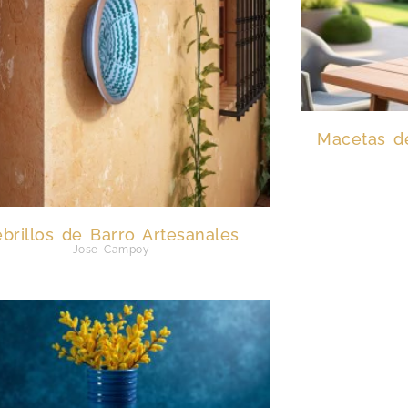
Macetas de
brillos de Barro Artesanales
Jose Campoy