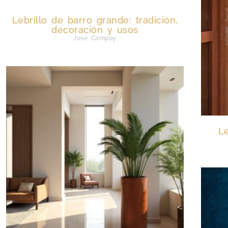
Lebrillo de barro grande: tradición,
decoración y usos
Jose Campoy
Le