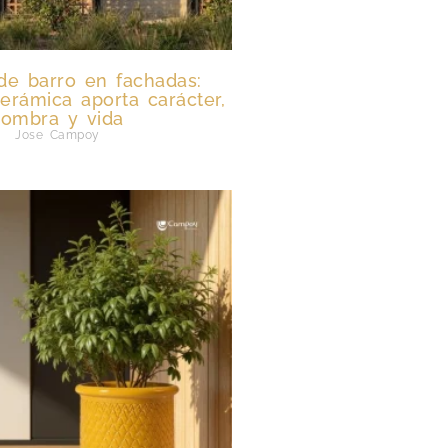
de barro en fachadas:
erámica aporta carácter,
sombra y vida
Jose Campoy