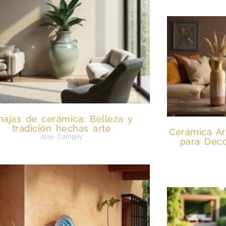
najas de cerámica: Belleza y
tradición hechas arte
Cerámica Ar
Jose Campoy
para Deco