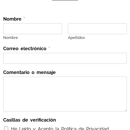
Nombre
*
Nombre
Apellidos
o
Correo electrónico
*
d
e
*
Comentario o mensaje
Casillas de verificación
He Leído y Acepto la Política de Privacidad