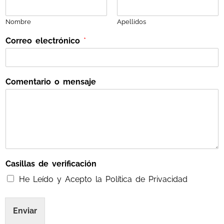
Nombre
Apellidos
Correo electrónico
*
e
Comentario o mensaje
l
e
c
t
r
ó
n
i
Casillas de verificación
c
o
He Leído y Acepto la Política de Privacidad
e
l
e
Enviar
c